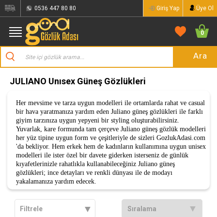
0536 447 80 80
Giriş Yap
Üye Ol
0
Unısex Güneş Gözlükleri
JULIANO
JULIANO Unısex Güneş Gözlükleri
Her mevsime ve tarza uygun modelleri ile ortamlarda rahat ve casual
bir hava yaratmanıza yardım eden Juliano güneş gözlükleri ile farklı
giyim tarzınıza uygun yepyeni bir styling oluşturabilirsiniz.
Yuvarlak, kare formunda tam çerçeve Juliano güneş gözlük modelleri
her yüz tipine uygun form ve çeşitleriyle de sizleri GozlukAdasi.com
'da bekliyor. Hem erkek hem de kadınların kullanımına uygun unisex
modelleri ile ister özel bir davete giderken isterseniz de günlük
kıyafetlerinizle rahatlıkla kullanabileceğiniz
Juliano
güneş
gözlükleri; ince detayları ve renkli dünyası ile de modayı
yakalamanıza yardım edecek.
Filtrele